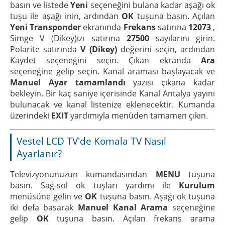
basın ve listede
Yeni
seçeneğini bulana kadar aşağı ok
tuşu ile aşağı inin, ardından
OK
tuşuna basın. Açılan
Yeni Transponder
ekranında
Frekans
satırına
12073
,
Simge V (Dikey)ızı satırına
27500
sayılarını girin.
Polarite satırında
V (Dikey)
değerini seçin, ardından
Kaydet seçeneğini seçin. Çıkan ekranda
Ara
seçeneğine gelip seçin. Kanal araması başlayacak ve
Manuel Ayar tamamlandı
yazısı çıkana kadar
bekleyin. Bir kaç saniye içerisinde Kanal Antalya yayını
bulunacak ve kanal listenize eklenecektir. Kumanda
üzerindeki
EXIT
yardımıyla menüden tamamen çıkın.
Vestel LCD TV'de Komala TV Nasıl
Ayarlanır?
Televizyonunuzun kumandasından
MENU
tuşuna
basın. Sağ-sol ok tuşları yardımı ile
Kurulum
menüsüne gelin ve
OK
tuşuna basın. Aşağı ok tuşuna
iki defa basarak
Manuel Kanal Arama
seçeneğine
gelip
OK
tuşuna basın. Açılan frekans arama