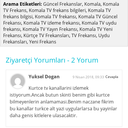
Arama Etiketleri:
Güncel Frekanslar
,
Komala
,
Komala
TV Frekans
,
Komala TV frekans bilgileri
,
Komala TV
frekans bilgisi
,
Komala TV frekansı
,
Komala TV Güncel
Frekansı
,
Komala TV izleme frekansı
,
Komala TV uydu
frekansı
,
Komala TV Yayın Frekansı
,
Komala TV Yeni
Frekansı
,
Kürtçe TV Frekansları
,
TV Frekansı
,
Uydu
Frekansları
,
Yeni Frekans
Ziyaretçi Yorumları - 2 Yorum
Yuksel Dogan
Cevapla
9 Nisan 2018, 09:33
Kurtce tv kanallarini izlemek
istiyorum.Ancak butun skinti benim gibi kurtce
bilmeyenlerin anlamamasi.Benim naczane fikrim
bu kanallar turkce alt yazi uygularlarsa bu yayinlar
daha genis kitlelere ulasacaktir.