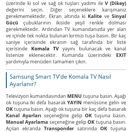
üzerinde ki sol ve sağ ok tuşları yadımı ile
V (Dikey)
değerini seçin. Diğer seçeneklere karışmanız
gerekmemektedir. Ekran altında ki
Kalite
ve
Sinyal
Gücü
çubuklarının ikiside yeşil renkle dolması
gerekmektedir. Ardından TV kumandanızda yer alan
ve içinde tek nokta bulunan kırmızı tuşa basın. Bir kaç
saniye içerisinde ekranın sağ tarafında bir liste
içerisinde
Komala TV
yayını bulunacak ve kanal
listenize eklenecektir. Kumanda üzerindeki
EXIT
yardımıyla menüden tamamen çıkın.
Samsung Smart TV'de Komala TV Nasıl
Ayarlanır?
Televizyon kumandasından
MENU
tuşuna basın. Aşağı
ok tuşuna iki defa basarak
YAYIN
menüsüne gelin ve
OK
tuşuna basın. Aşağı ok tuşuna bir kaç defa basarak
Kanal Ayarları
seçeneğine gelip
OK
tuşuna basın.
Manuel Ayarlama
seçeneğine gelip
OK
tuşuna basın.
Açılan ekranda
Transponder
satırında
OK
tuşuna