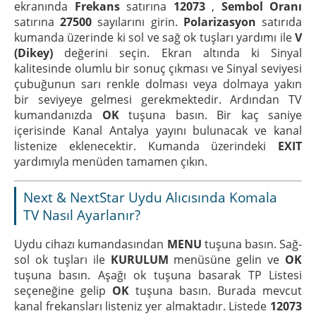
ekranında
Frekans
satırına
12073
,
Sembol Oranı
satırına
27500
sayılarını girin.
Polarizasyon
satırıda
kumanda üzerinde ki sol ve sağ ok tuşları yardımı ile
V
(Dikey)
değerini seçin. Ekran altında ki Sinyal
kalitesinde olumlu bir sonuç çıkması ve Sinyal seviyesi
çubuğunun sarı renkle dolması veya dolmaya yakın
bir seviyeye gelmesi gerekmektedir. Ardından TV
kumandanızda
OK
tuşuna basın. Bir kaç saniye
içerisinde Kanal Antalya yayını bulunacak ve kanal
listenize eklenecektir. Kumanda üzerindeki
EXIT
yardımıyla menüden tamamen çıkın.
Next & NextStar Uydu Alıcısında Komala
TV Nasıl Ayarlanır?
Uydu cihazı kumandasından
MENU
tuşuna basın. Sağ-
sol ok tuşları ile
KURULUM
menüsüne gelin ve
OK
tuşuna basın. Aşağı ok tuşuna basarak TP Listesi
seçeneğine gelip
OK
tuşuna basın. Burada mevcut
kanal frekansları listeniz yer almaktadır. Listede
12073