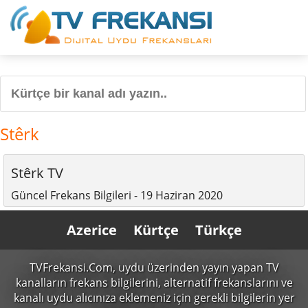
Stêrk
Stêrk TV
Güncel Frekans Bilgileri - 19 Haziran 2020
Azerice
Kürtçe
Türkçe
TVFrekansi.Com,
uydu üzerinden yayın yapan TV
kanalların frekans bilgilerini, alternatif frekanslarını ve
kanalı uydu alıcınıza eklemeniz için gerekli bilgilerin yer