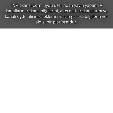
TVFrekansi.Com,
uydu üzerinden yayın yapan TV
kanalların frekans bilgilerini, alternatif frekanslarını ve
kanalı uydu alıcınıza eklemeniz için gerekli bilgilerin yer
aldığı bir platformdur.