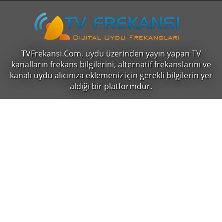
TVFrekansi.Com,
uydu üzerinden yayın yapan TV
kanalların frekans bilgilerini, alternatif frekanslarını ve
kanalı uydu alıcınıza eklemeniz için gerekli bilgilerin yer
aldığı bir platformdur.