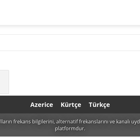
Azerice
Kürtçe
Türkçe
n frekans bilgilerini, alternatif frekanslarını ve kanalı uydu 
platformdur.