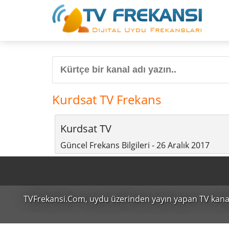
Kurdsat TV Frekans
Kurdsat TV
Güncel Frekans Bilgileri - 26 Aralık 2017
TVFrekansi.Com,
uydu üzerinden yayın yapan TV kanalları